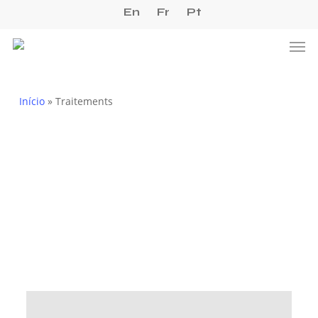
Skip
En
Fr
Pt
to
Men
main
content
Início
»
Traitements
Esthétique
Dento-