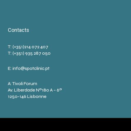
Contacts
T: (+351)214 072 407
T: (+351) 935 287 050
E:
info@spotclinic.pt
A: Tivoli Forum
Av. Liberdade Nº180 A – 6º
1250-146 Lisbonne