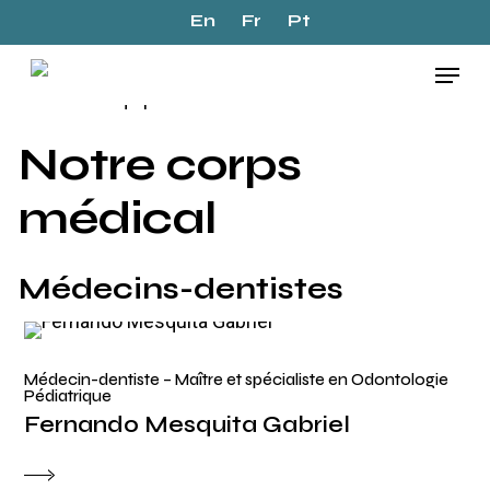
Skip
En
Fr
Pt
to
Menu
main
Início
»
L’équipe
content
Notre corps
médical
Médecins-dentistes
Médecin-dentiste – Maître et spécialiste en Odontologie
Pédiatrique
Fernando Mesquita Gabriel