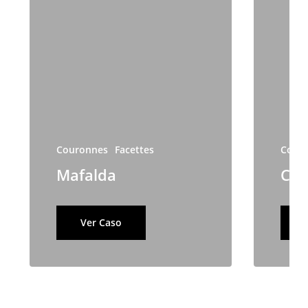
Couronnes
Facettes
Cour
Mafalda
Car
Ver Caso