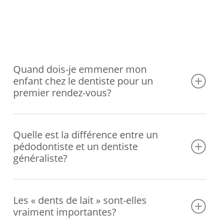
Quand dois-je emmener mon
enfant chez le dentiste pour un
premier rendez-vous?
Afin de prévenir tout problème dentaire, vous devez
emmener votre enfant chez un pédodontiste dès la
Quelle est la différence entre un
pédodontiste et un dentiste
poussée de sa première dent, ou au moins avant qu’il
généraliste?
n’atteigne l’âge d’un an.
Les pédodontistes sont les pédiatres de la santé bucco-
dentaire. Le pédodontiste se spécialise pendant deux ou
Les « dents de lait » sont-elles
vraiment importantes?
trois ans après l’obtention de son diplôme et limite son