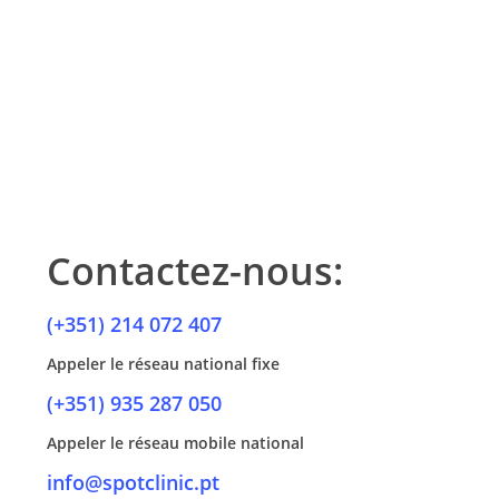
Si le traitement est effectué correctement, il n’y a
généralement pas de changement de couleur. Toutefois,
si le tissu n’est pas retiré correctement, ou en cas de
traumatisme, la dent peut devenir plus foncée.
Contactez-nous:
(+351) 214 072 407
Appeler le réseau national fixe
(+351) 935 287 050
Appeler le réseau mobile national
info@spotclinic.pt