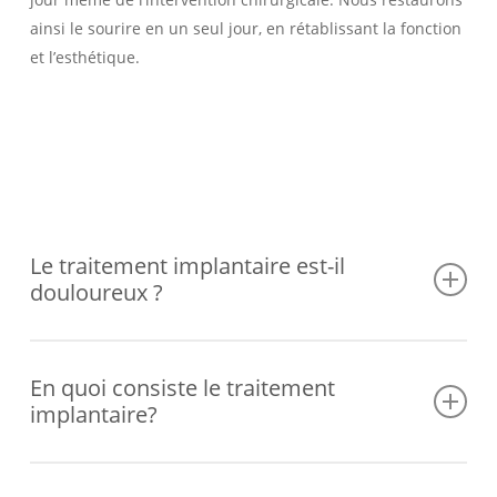
ainsi le sourire en un seul jour, en rétablissant la fonction
et l’esthétique.
Le traitement implantaire est-il
douloureux ?
Dans la plupart des cas, les procédures associées au
traitement implantaire n’entraînent aucun type d’inconfort
En quoi consiste le traitement
implantaire?
et/ou de douleur. L’intervention est souvent réalisée sous
anesthésie locale, comme la plupart des autres
traitements dentaires. Dans la période post-opératoire, il
En général, ce traitement comprend quatre phases : la