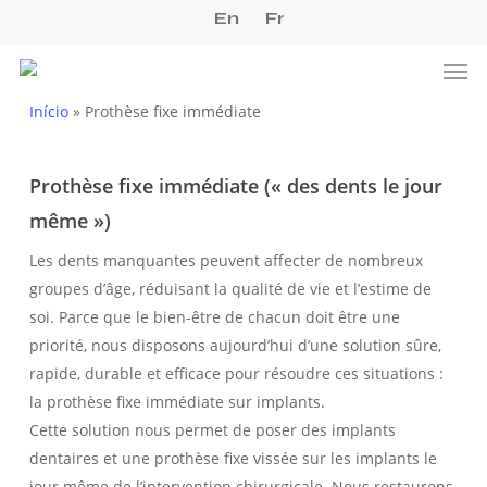
Skip
En
Fr
to
Men
main
content
Início
»
Prothèse fixe immédiate
Prothèse fixe immédiate (« des dents le jour
même »)
Les dents manquantes peuvent affecter de nombreux
groupes d’âge, réduisant la qualité de vie et l’estime de
soi. Parce que le bien-être de chacun doit être une
priorité, nous disposons aujourd’hui d’une solution sûre,
rapide, durable et efficace pour résoudre ces situations :
la prothèse fixe immédiate sur implants.
Cette solution nous permet de poser des implants
dentaires et une prothèse fixe vissée sur les implants le
jour même de l’intervention chirurgicale. Nous restaurons