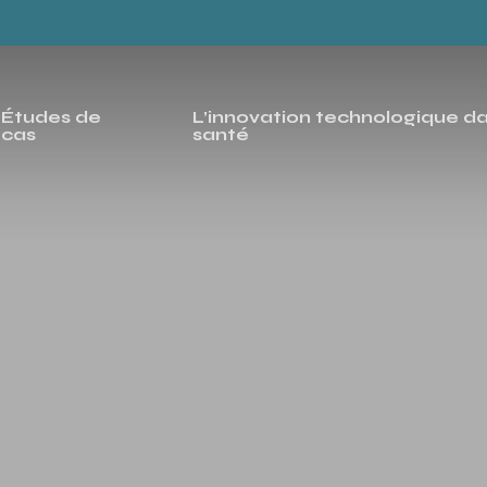
Études de
L’innovation technologique da
cas
santé