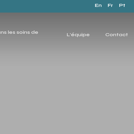
En
Fr
Pt
ns les soins de
L’équipe
Contact