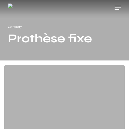
Skip
Menu
to
main
Category
content
Prothèse fixe
Isabel