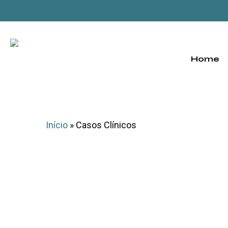
Skip
to
main
content
Home
Início
»
Casos Clínicos
Luís