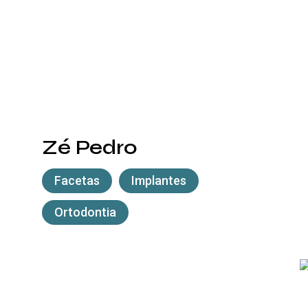
Zé Pedro
Facetas
Implantes
Ortodontia
Crina
C