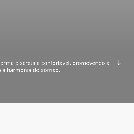
Navigate to the next section
forma discreta e confortável, promovendo a
e a harmonia do sorriso.